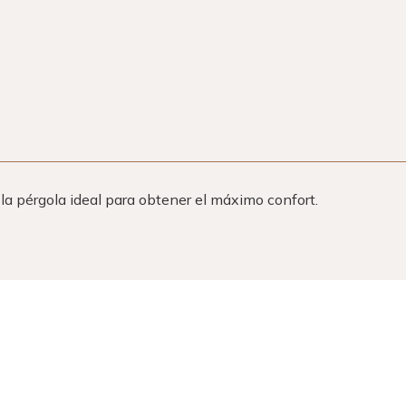
 la pérgola ideal para obtener el máximo confort.
Los criterios de una buena pérgola
Plan du site